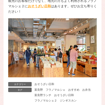
観光のお客様だけでなく、地元の方もよく利用されるフラノ
マルシェ２に
おそうざい日和
はあります。ぜひお立ち寄りく
ださい！
おそうざい日和
カテゴリー
富良野
フラノマルシェ
おすすめ
お弁当
タグ
富良野ランチ
おそうざい日和
フラノマルシェ２
ジンギスカン