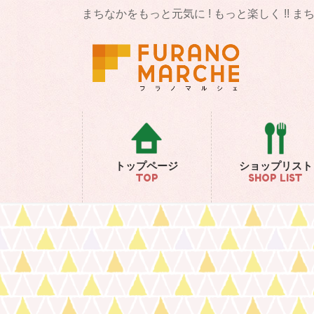
コ
ナ
まちなかをもっと元気に ! もっと楽しく !! 
ン
ビ
テ
ゲ
ン
ー
ツ
シ
に
ョ
移
ン
動
に
移
動
トップページ
ショップリスト
TOP
SHOP LIST