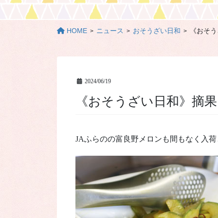
HOME
ニュース
おそうざい日和
《おそう
2024/06/19
《おそうざい日和》
JAふらのの富良野メロンも間もなく入