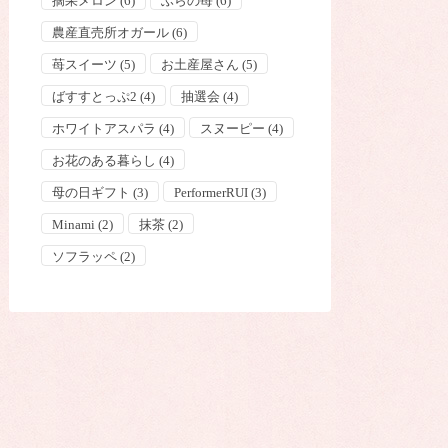
摘果メロン
(6)
ふらの苺
(6)
農産直売所オガール
(6)
苺スイーツ
(5)
お土産屋さん
(5)
ばすすとっぷ2
(4)
抽選会
(4)
ホワイトアスパラ
(4)
スヌーピー
(4)
お花のある暮らし
(4)
母の日ギフト
(3)
PerformerRUI
(3)
Minami
(2)
抹茶
(2)
ソフラッペ
(2)