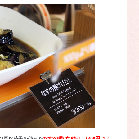
肉厚な茄子を使った
なすの揚げびたし（300円/１０