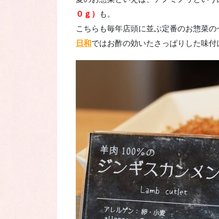
０ｇ）
も。
こちらも毎年店頭に並ぶ定番のお惣菜の
日和
ではお酢の効いたさっぱりした味付