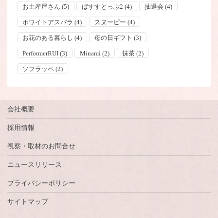
お土産屋さん
(5)
ばすすとっぷ2
(4)
抽選会
(4)
ホワイトアスパラ
(4)
スヌーピー
(4)
お花のある暮らし
(4)
母の日ギフト
(3)
PerformerRUI
(3)
Minami
(2)
抹茶
(2)
ソフラッペ
(2)
会社概要
採用情報
視察・取材のお問合せ
ニュースリリース
プライバシーポリシー
サイトマップ