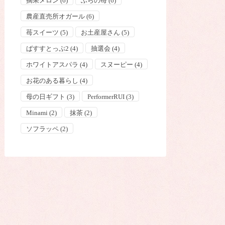
摘果メロン
(6)
ふらの苺
(6)
農産直売所オガール
(6)
苺スイーツ
(5)
お土産屋さん
(5)
ばすすとっぷ2
(4)
抽選会
(4)
ホワイトアスパラ
(4)
スヌーピー
(4)
お花のある暮らし
(4)
母の日ギフト
(3)
PerformerRUI
(3)
Minami
(2)
抹茶
(2)
ソフラッペ
(2)