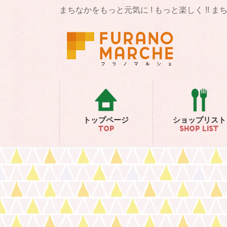
コ
ナ
まちなかをもっと元気に ! もっと楽しく !! 
ン
ビ
テ
ゲ
ン
ー
ツ
シ
に
ョ
移
ン
動
に
移
動
トップページ
ショップリスト
TOP
SHOP LIST