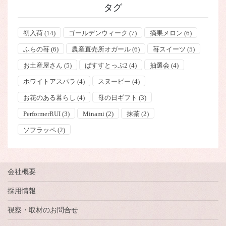
タグ
初入荷
(14)
ゴールデンウィーク
(7)
摘果メロン
(6)
ふらの苺
(6)
農産直売所オガール
(6)
苺スイーツ
(5)
お土産屋さん
(5)
ばすすとっぷ2
(4)
抽選会
(4)
ホワイトアスパラ
(4)
スヌーピー
(4)
お花のある暮らし
(4)
母の日ギフト
(3)
PerformerRUI
(3)
Minami
(2)
抹茶
(2)
ソフラッペ
(2)
会社概要
採用情報
視察・取材のお問合せ