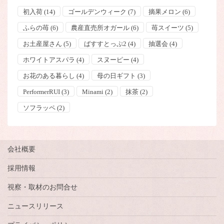
初入荷
(14)
ゴールデンウィーク
(7)
摘果メロン
(6)
ふらの苺
(6)
農産直売所オガール
(6)
苺スイーツ
(5)
お土産屋さん
(5)
ばすすとっぷ2
(4)
抽選会
(4)
ホワイトアスパラ
(4)
スヌーピー
(4)
お花のある暮らし
(4)
母の日ギフト
(3)
PerformerRUI
(3)
Minami
(2)
抹茶
(2)
ソフラッペ
(2)
会社概要
採用情報
視察・取材のお問合せ
ニュースリリース