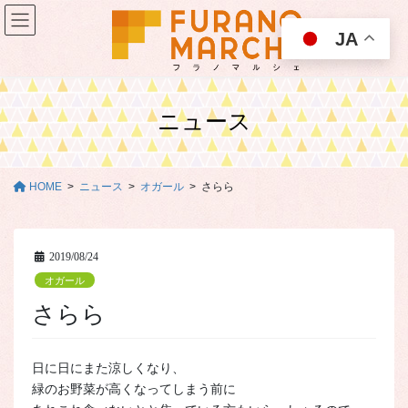
コ
ナ
ン
ビ
JA
テ
ゲ
ン
ー
ツ
シ
に
ョ
ニュース
移
ン
動
に
移
動
HOME
ニュース
オガール
さらら
2019/08/24
オガール
さらら
日に日にまた涼しくなり、
緑のお野菜が高くなってしまう前に