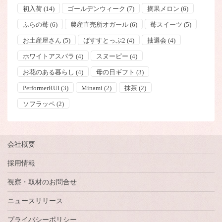
初入荷
(14)
ゴールデンウィーク
(7)
摘果メロン
(6)
ふらの苺
(6)
農産直売所オガール
(6)
苺スイーツ
(5)
お土産屋さん
(5)
ばすすとっぷ2
(4)
抽選会
(4)
ホワイトアスパラ
(4)
スヌーピー
(4)
お花のある暮らし
(4)
母の日ギフト
(3)
PerformerRUI
(3)
Minami
(2)
抹茶
(2)
ソフラッペ
(2)
会社概要
採用情報
視察・取材のお問合せ
ニュースリリース
プライバシーポリシー