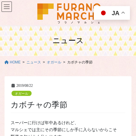
コ
ナ
ン
ビ
JA
テ
ゲ
ン
ー
ツ
シ
に
ョ
ニュース
移
ン
動
に
移
動
HOME
ニュース
オガール
カボチャの季節
2019/08/22
オガール
カボチャの季節
スーパーに行けば年中あるけれど、
マルシェでは主にその季節にしか手に入らないからこそ