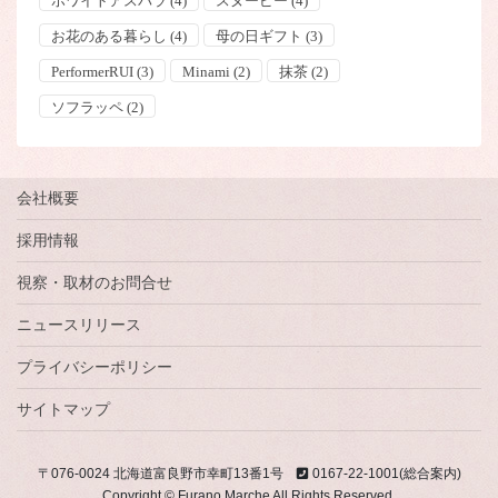
ホワイトアスパラ
(4)
スヌーピー
(4)
お花のある暮らし
(4)
母の日ギフト
(3)
PerformerRUI
(3)
Minami
(2)
抹茶
(2)
ソフラッペ
(2)
会社概要
採用情報
視察・取材のお問合せ
ニュースリリース
プライバシーポリシー
サイトマップ
〒076-0024 北海道富良野市幸町13番1号
0167-22-1001(総合案内)
Copyright © Furano Marche All Rights Reserved.