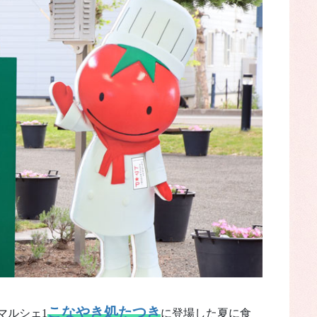
こなやき処たつき
マルシェ1
に登場した夏に食