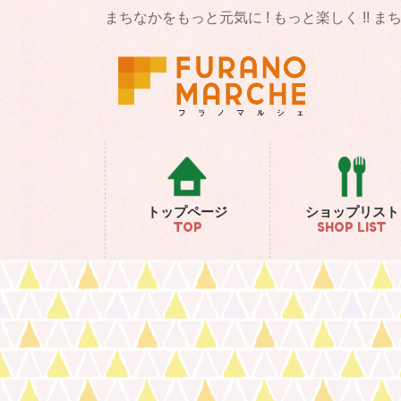
コ
ナ
まちなかをもっと元気に ! もっと楽しく !! 
ン
ビ
テ
ゲ
ン
ー
ツ
シ
に
ョ
移
ン
動
に
移
動
トップページ
ショップリスト
TOP
SHOP LIST