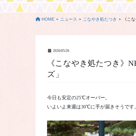
HOME
ニュース
こなやき処たつき
《こな
2026/05/26
《こなやき処たつき》NEW★たこ焼き「こぼれチー
ズ」
今日も安定の25℃オーバー。
いよいよ来週は30℃に手が届きそうです