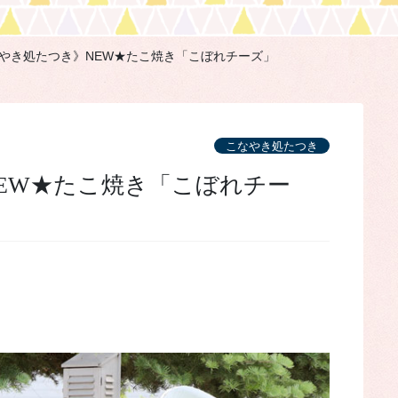
やき処たつき》NEW★たこ焼き「こぼれチーズ」
こなやき処たつき
。