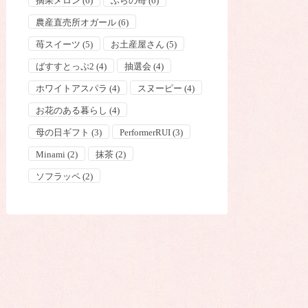
摘果メロン
(6)
ふらの苺
(6)
農産直売所オガール
(6)
苺スイーツ
(5)
お土産屋さん
(5)
ばすすとっぷ2
(4)
抽選会
(4)
ホワイトアスパラ
(4)
スヌーピー
(4)
お花のある暮らし
(4)
母の日ギフト
(3)
PerformerRUI
(3)
Minami
(2)
抹茶
(2)
ソフラッペ
(2)