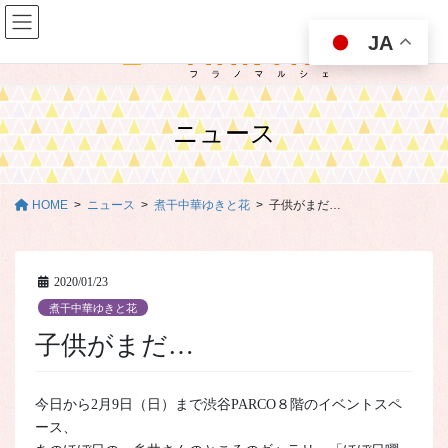
コ
ナ
ン
ビ
JA
テ
ゲ
ン
ー
ツ
シ
に
ョ
ニュース
移
ン
動
に
移
動
HOME
ニュース
煮干中華ゆきと花
子供がまだ…
2020/01/23
煮干中華ゆきと花
子供がまだ…
今日から2月9日（日）まで渋谷PARCO８階のイベントスペ
ース、