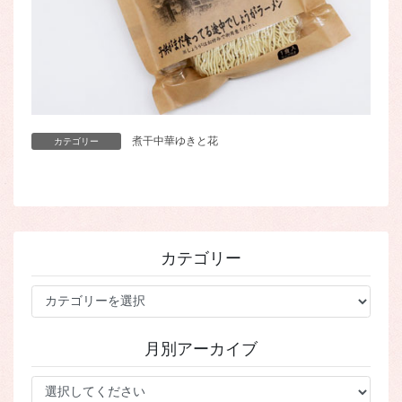
煮干中華ゆきと花
カテゴリー
カテゴリー
カ
テ
ゴ
月別アーカイブ
リ
ー