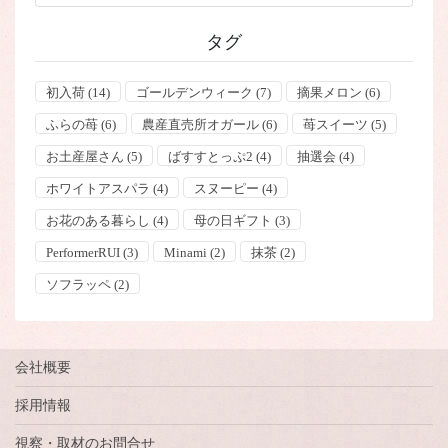
タグ
初入荷
(14)
ゴールデンウィーク
(7)
摘果メロン
(6)
ふらの苺
(6)
農産直売所オガール
(6)
苺スイーツ
(5)
お土産屋さん
(5)
ばすすとっぷ2
(4)
抽選会
(4)
ホワイトアスパラ
(4)
スヌーピー
(4)
お花のある暮らし
(4)
母の日ギフト
(3)
PerformerRUI
(3)
Minami
(2)
抹茶
(2)
ソフラッペ
(2)
会社概要
採用情報
視察・取材のお問合せ