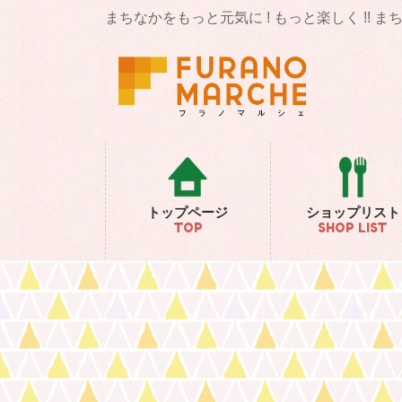
コ
ナ
まちなかをもっと元気に ! もっと楽しく !! 
ン
ビ
テ
ゲ
ン
ー
ツ
シ
に
ョ
移
ン
動
に
移
動
トップページ
ショップリスト
TOP
SHOP LIST