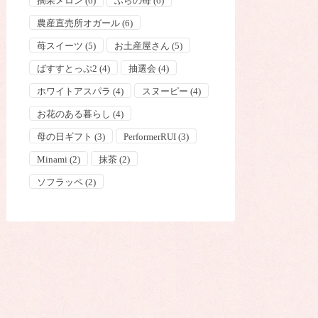
摘果メロン
(6)
ふらの苺
(6)
農産直売所オガール
(6)
苺スイーツ
(5)
お土産屋さん
(5)
ばすすとっぷ2
(4)
抽選会
(4)
ホワイトアスパラ
(4)
スヌーピー
(4)
お花のある暮らし
(4)
母の日ギフト
(3)
PerformerRUI
(3)
Minami
(2)
抹茶
(2)
ソフラッペ
(2)