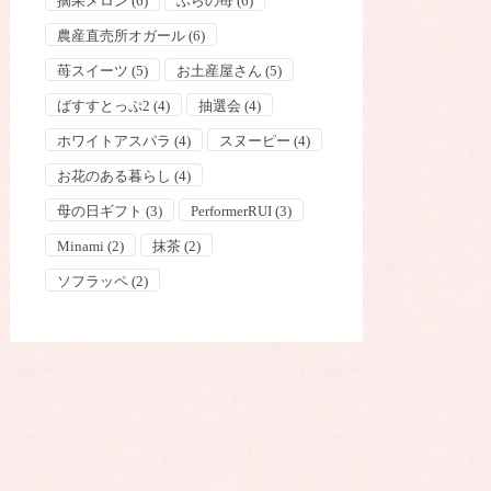
摘果メロン
(6)
ふらの苺
(6)
農産直売所オガール
(6)
苺スイーツ
(5)
お土産屋さん
(5)
ばすすとっぷ2
(4)
抽選会
(4)
ホワイトアスパラ
(4)
スヌーピー
(4)
お花のある暮らし
(4)
母の日ギフト
(3)
PerformerRUI
(3)
Minami
(2)
抹茶
(2)
ソフラッペ
(2)