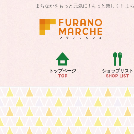
コ
ナ
まちなかをもっと元気に ! もっと楽しく !! 
ン
ビ
テ
ゲ
ン
ー
ツ
シ
に
ョ
移
ン
動
に
移
動
トップページ
ショップリスト
TOP
SHOP LIST