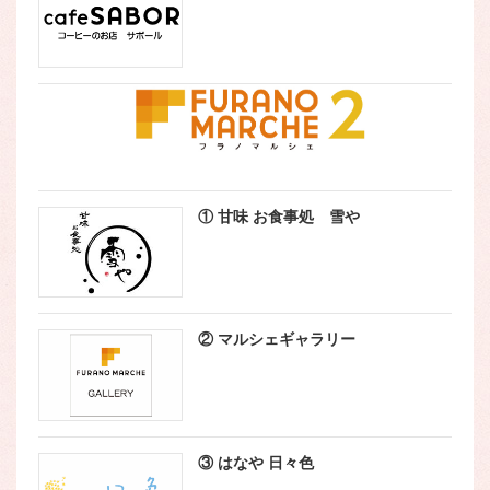
① 甘味 お食事処 雪や
② マルシェギャラリー
③ はなや 日々色