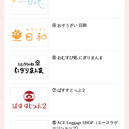
④ おそうざい 日和
⑥ おむすび処 にぎりまんま
⑦ ばすすとっぷ２
⑧ ACE Luggage SHOP（エースラゲ
ージショップ）