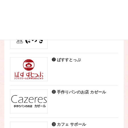
❺ こなやき処 たつき
❼ ばすすとっぷ
❽ 手作りパンのお店 カゼール
❾ カフェ サボール