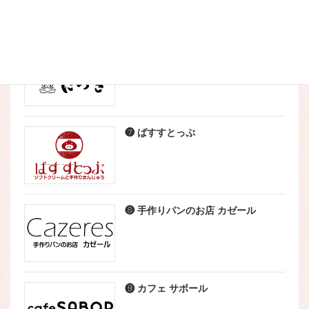
❺ こなやき処 たつき
❼ ばすすとっぷ
❽ 手作りパンのお店 カゼール
❾ カフェ サボール