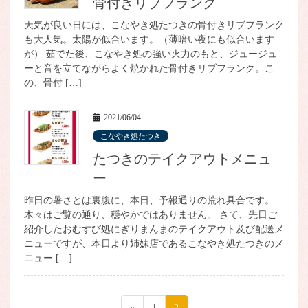
骨付きリブフランク
天気が良い日には、こなやき処たつきの骨付きリブフランク
も大人気。太陽が似合います。（薄暗い夜にも似合います
が） 茹でた後、こなやき処の強い火力のもと、ジュージュ
ーと音を立てながらよく焼かれた骨付きリブフランク。こ
の、骨付 […]
2021/06/04
こなやき処たつき
たつきのテイクアウトメニュ
ー
昨日の暑さとは裏腹に、本日、予報通りの荒れ具合です。
木々はご覧の通り、穏やかではありません。 さて、先日ご
紹介したおむすび処にぎりまんまのテイクアウト及び配送メ
ニューですが、本日より姉妹店であるこなやき処たつきのメ
ニュー […]
投
«
ペ
1
ペ
2