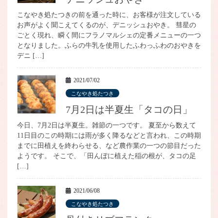
こなやき処たつきの前を通った時に、お客様が注文している
お声がよく聞こえてくるのが、デニッシュおやき。 彗星の
ごとく現れ、瞬く間にフラノマルシェの定番メニューの一つ
となりました。ふらの牛乳を使用したふわっふわのおやきを
デニ […]
2021/07/02
こなやき処たつき
7月2日は半夏生「タコの日」
今日、7月2日は半夏生。雑節の一つです。 夏至から数えて
11日目のこの時期には雨が多く降るなどと言われ、この時期
までに田植えを終わらせる、など農作業の一つの節目だった
ようです。 そこで、「田んぼに植えた稲の根が、タコの足
[…]
2021/06/08
こなやき処たつき