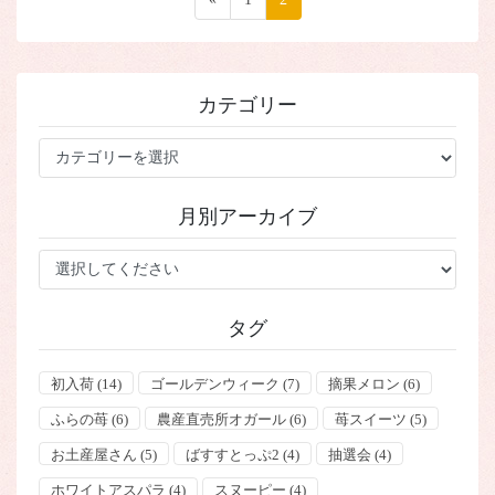
稿
ー
ー
ジ
ジ
の
ペ
カテゴリー
ー
ジ
カ
テ
送
ゴ
り
月別アーカイブ
リ
ー
タグ
初入荷
(14)
ゴールデンウィーク
(7)
摘果メロン
(6)
ふらの苺
(6)
農産直売所オガール
(6)
苺スイーツ
(5)
お土産屋さん
(5)
ばすすとっぷ2
(4)
抽選会
(4)
ホワイトアスパラ
(4)
スヌーピー
(4)