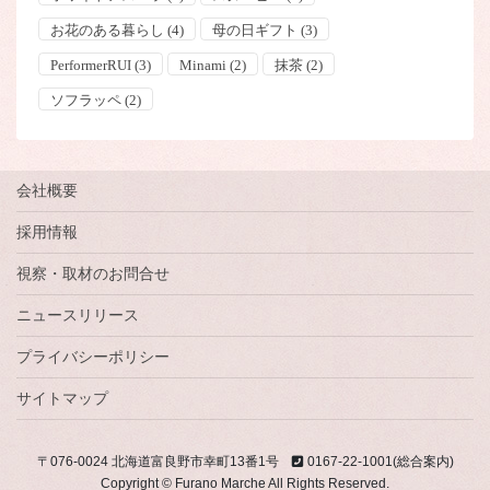
お花のある暮らし
(4)
母の日ギフト
(3)
PerformerRUI
(3)
Minami
(2)
抹茶
(2)
ソフラッペ
(2)
会社概要
採用情報
視察・取材のお問合せ
ニュースリリース
プライバシーポリシー
サイトマップ
〒076-0024 北海道富良野市幸町13番1号
0167-22-1001(総合案内)
Copyright © Furano Marche All Rights Reserved.