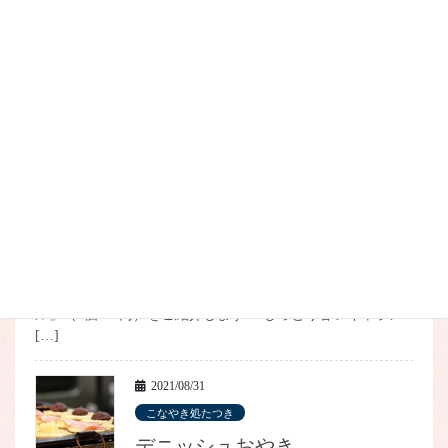
色々なお店で贅沢なものが店頭に並び始め、目移りしてしま
うこの時期。 フラノマルシェにも目移りしちゃうものがた
くさんありますよ この綺麗なお肉の色
おむすび処にぎり
まんまの「ローストビーフ手まり寿司」（1,200円）！ […]
2021/11/03
こなやき処たつき
冬季限定キャラメルデニッシ
ュおやき
たこ焼きを焼いているライブ感（？）と良い香りで人気のこ
なやき処たつき。今回はたこ焼きと並んで気軽に楽しめるこ
とで人気のスイーツ、デニッシュおやきの新商品「キャラメ
ル」（1個270円）をご紹介します！ しっとり甘いキャラメ
[…]
2021/08/31
こなやき処たつき
デニッシュおやき