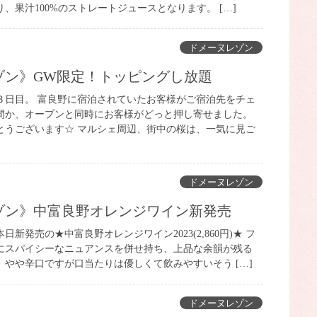
、果汁100%のストレートジュースとなります。 […]
ドメーヌレゾン
レゾン》GW限定！トッピングし放題
３日目。 富良野に宿泊されていたお客様がご宿泊先をチェ
間か、オープンと同時にお客様がどっと押し寄せました。
とうございます☆ マルシェ周辺、街中の桜は、一気に見ご
ドメーヌレゾン
レゾン》中富良野オレンジワイン新発売
新発売の★中富良野オレンジワイン2023(2,860円)★ フ
にスパイシーなニュアンスを併せ持ち、上品な余韻が残る
やや辛口ですが口当たりは優しくて飲みやすいそう […]
ドメーヌレゾン