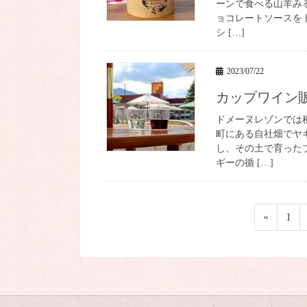
ーンで食べる山羊み
ョコレートソースを
シ […]
2023/07/22
カップワイン
ドメーヌレゾンでは
町にある自社畑でヤ
し、その土で育った
ギーの循 […]
投
«
ペ
1
稿
ー
ジ
の
ペ
ー