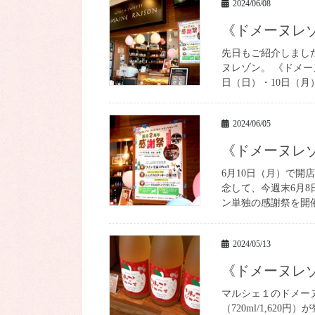
2024/06/08
《ドメーヌ
先日もご紹介しまし
ヌレゾン。 《ドメー
日（日）・10日（月
2024/06/05
《ドメーヌ
6月10日（月）で開
念して、今週末6月8
ン単独の感謝祭を開催し
2024/05/13
《ドメーヌ
マルシェ１のドメー
（720ml/1,62