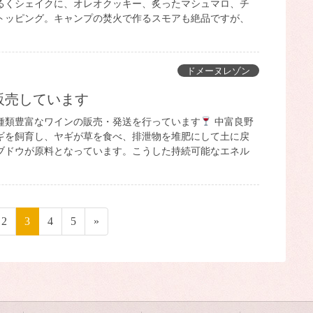
るくシェイクに、オレオクッキー、炙ったマシュマロ、チ
トッピング。キャンプの焚火で作るスモアも絶品ですが、
ドメーヌレゾン
販売しています
種類豊富なワインの販売・発送を行っています
中富良野
ギを飼育し、ヤギが草を食べ、排泄物を堆肥にして土に戻
ブドウが原料となっています。こうした持続可能なエネル
ペ
2
ペ
3
ペ
4
ペ
5
»
ー
ー
ー
ー
ジ
ジ
ジ
ジ