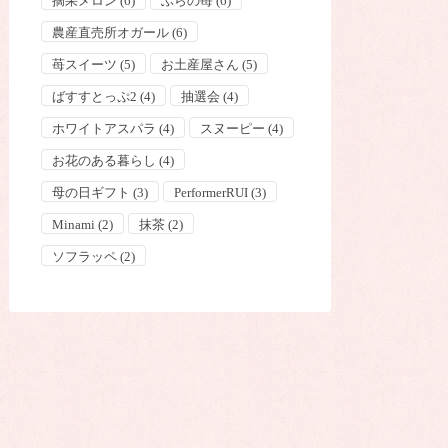
摘果メロン
(6)
ふらの苺
(6)
農産直売所オガール
(6)
苺スイーツ
(5)
お土産屋さん
(5)
ばすすとっぷ2
(4)
抽選会
(4)
ホワイトアスパラ
(4)
スヌーピー
(4)
お花のある暮らし
(4)
母の日ギフト
(3)
PerformerRUI
(3)
Minami
(2)
抹茶
(2)
ソフラッペ
(2)