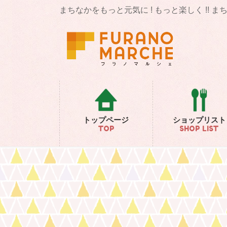
コ
ナ
まちなかをもっと元気に ! もっと楽しく !! 
ン
ビ
テ
ゲ
ン
ー
ツ
シ
に
ョ
移
ン
動
に
移
動
トップページ
ショップリスト
TOP
SHOP LIST