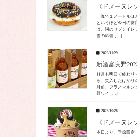
《ドメーヌ
一晩で１メートルほ
というほど今日の富
は、隣のセブンイレ
雪の影響 […]
2023/11/29
新酒富良野202
11月も明日で終わ
ら、突入したばかり
月前、フラノマルシ
野ワイ […]
2023/10/28
《ドメーヌ
本日より、季節限定・