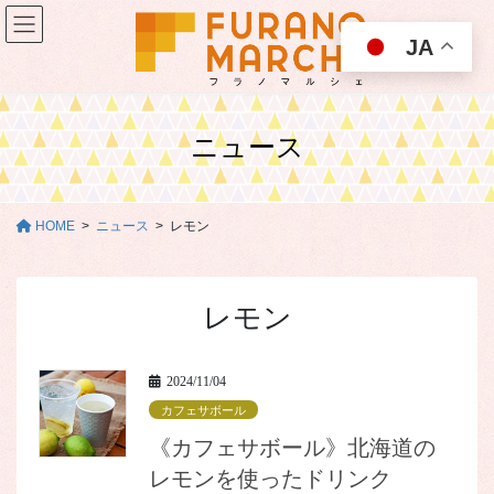
コ
ナ
ン
ビ
JA
テ
ゲ
ン
ー
ツ
シ
に
ョ
ニュース
移
ン
動
に
移
動
HOME
ニュース
レモン
レモン
2024/11/04
カフェサボール
《カフェサボール》北海道の
レモンを使ったドリンク