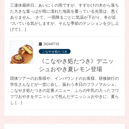
三連休最終日。あいにくの雨ですが、すずかけの木から落ち
た大きな葉っぱが雨に濡れた地面を覆っている光景は、悪く
ありません。 さて、一雨降るごとに気温が下がり、冬が近
づいている気がしますが、そんな季節のテンションを少し上
げて […]
2024/07/10
こなやき処たつき
《こなやき処たつき》デニッ
シュおやき夏レモン登場
団体ツアーのお客様や、インバウンドのお客様、研修旅行の
学生さんなどが一堂に会し、賑わう本日のフラノマルシェ。
こなやき処たつきの定番メニュー、ふらの牛乳の入ったフワ
フワおやきをデニッシュで包んだデニッシュおやきに、夏ら
し […]