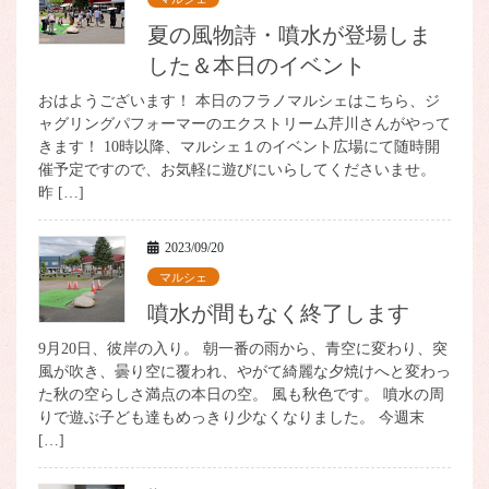
夏の風物詩・噴水が登場しま
した＆本日のイベント
おはようございます！ 本日のフラノマルシェはこちら、ジ
ャグリングパフォーマーのエクストリーム芹川さんがやって
きます！ 10時以降、マルシェ１のイベント広場にて随時開
催予定ですので、お気軽に遊びにいらしてくださいませ。
昨 […]
2023/09/20
マルシェ
噴水が間もなく終了します
9月20日、彼岸の入り。 朝一番の雨から、青空に変わり、突
風が吹き、曇り空に覆われ、やがて綺麗な夕焼けへと変わっ
た秋の空らしさ満点の本日の空。 風も秋色です。 噴水の周
りで遊ぶ子ども達もめっきり少なくなりました。 今週末
[…]