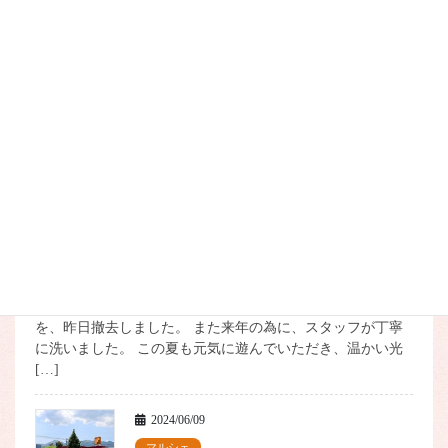
フラノマルシェの夏の風物詩、噴水の設置が完了し、いよい
よご利用いただけるようになりました！ そんな今日は沖縄
で早くも熱中症アラートが発表され、富良野もほぼ30℃とい
う暑さ。 早速、子ども達が水遊びしている姿をたくさん見
る […]
2024/09/19
マルシェ
イベント広場の噴水を撤去し
ました
先週からの急激な気温の低下に伴い、2024年の夏もたくさん
の子どもたち、お客様に楽しんでもらった夏の風物詩の噴水
を、昨日撤去しました。 また来年の為に、スタッフが丁寧
に洗いました。 この夏も元気に遊んでいただき、温かい光
[…]
2024/06/09
マルシェ