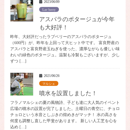
2023/06/09
Lav berry
アスパラのポタージュが今年
も大好評！
昨年、大好評だったラブベリーのアスパラのポタージュ
（600円）が、昨年を上回って大ヒット中です。 富良野産の
アスパラと富良野産玉ねぎを使った、濃厚ながらも優しい味
わいの緑色のポタージュ。温製も冷製もございますが、少し
ずつ […]
2021/06/26
マルシェ
噴水を設置しました！
フラノマルシェの夏の風物詩、子ども達に大人気のイベント
広場の噴水の設置が完了しました。土曜日の青空に、チョロ
チョロという水音としぶきの煌めきがマッチ！ 水の高さを
何度も調整し直した甲斐があります。 新しい人工芝を心を
込め […]