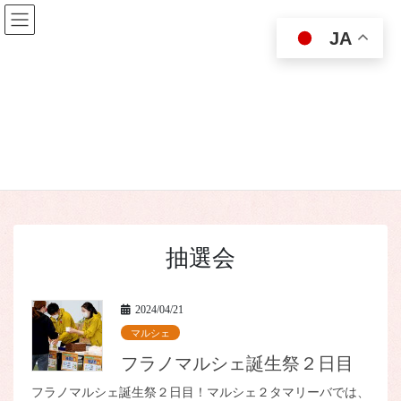
コ
ナ
ン
ビ
JA
テ
ゲ
ン
ー
ツ
シ
に
ョ
ニュース
移
ン
動
に
移
動
HOME
ニュース
抽選会
抽選会
2024/04/21
マルシェ
フラノマルシェ誕生祭２日目
フラノマルシェ誕生祭２日目！マルシェ２タマリーバでは、