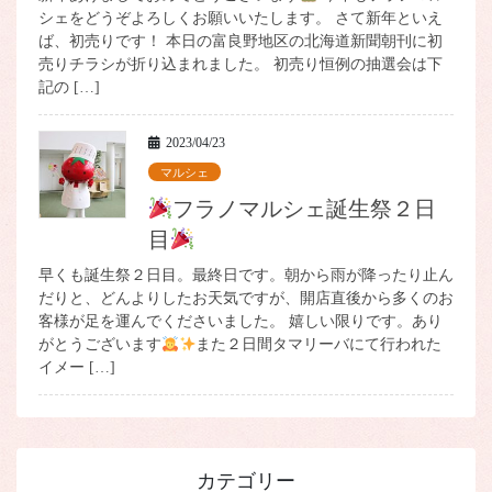
シェをどうぞよろしくお願いいたします。 さて新年といえ
ば、初売りです！ 本日の富良野地区の北海道新聞朝刊に初
売りチラシが折り込まれました。 初売り恒例の抽選会は下
記の […]
2023/04/23
マルシェ
フラノマルシェ誕生祭２日
目
早くも誕生祭２日目。最終日です。朝から雨が降ったり止ん
だりと、どんよりしたお天気ですが、開店直後から多くのお
客様が足を運んでくださいました。 嬉しい限りです。あり
がとうございます
また２日間タマリーバにて行われた
イメー […]
カテゴリー