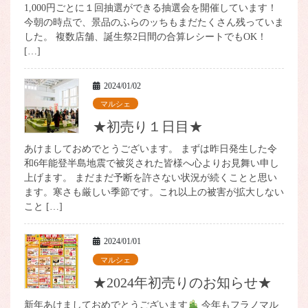
1,000円ごとに１回抽選ができる抽選会を開催しています！
今朝の時点で、景品のふらのッちもまだたくさん残っていま
した。 複数店舗、誕生祭2日間の合算レシートでもOK！
[…]
2024/01/02
マルシェ
★初売り１日目★
あけましておめでとうございます。 まずは昨日発生した令
和6年能登半島地震で被災された皆様へ心よりお見舞い申し
上げます。 まだまだ予断を許さない状況が続くことと思い
ます。寒さも厳しい季節です。これ以上の被害が拡大しない
こと […]
2024/01/01
マルシェ
★2024年初売りのお知らせ★
新年あけましておめでとうございます
今年もフラノマル