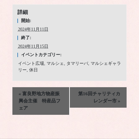
詳細
開始:
2024年11月11日
終了:
2024年11月15日
イベントカテゴリー:
イベント広場
,
マルシェ
,
タマリーバ
,
マルシェギャラ
リー
,
休日
«
富良野地方物産振
第16回チャリティカ
興会主催 特産品フ
レンダー市
»
ェア