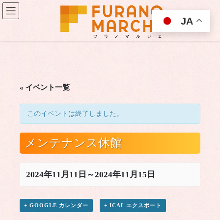
コ
ナ
ン
ビ
JA
テ
ゲ
ン
ー
ツ
シ
に
ョ
移
ン
動
に
移
« イベント一覧
動
このイベントは終了しました。
メンテナンス休館
2024年11月11日
～
2024年11月15日
+ GOOGLE カレンダー
+ ICAL エクスポート