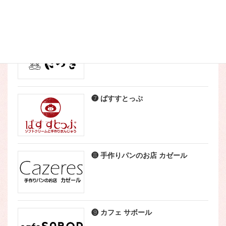
❺ こなやき処 たつき
❼ ばすすとっぷ
❽ 手作りパンのお店 カゼール
❾ カフェ サボール