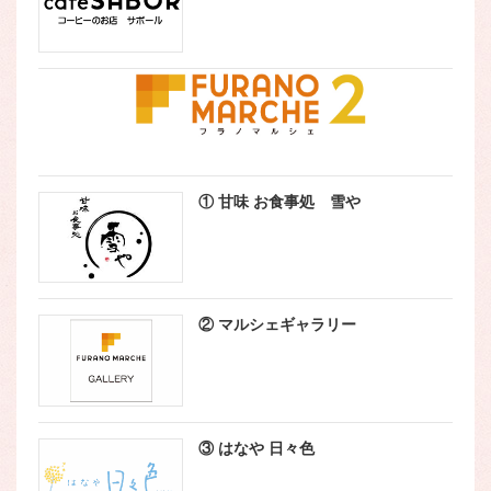
① 甘味 お食事処 雪や
② マルシェギャラリー
③ はなや 日々色