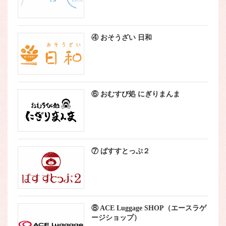
④ おそうざい 日和
⑥ おむすび処 にぎりまんま
⑦ ばすすとっぷ２
⑧ ACE Luggage SHOP（エースラゲ
ージショップ）