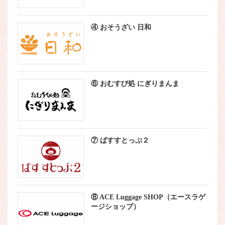
④ おそうざい 日和
⑥ おむすび処 にぎりまんま
⑦ ばすすとっぷ２
⑧ ACE Luggage SHOP（エースラゲ
ージショップ）