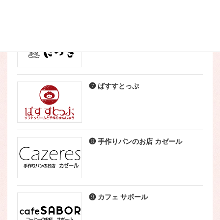
❺ こなやき処 たつき
❼ ばすすとっぷ
❽ 手作りパンのお店 カゼール
❾ カフェ サボール