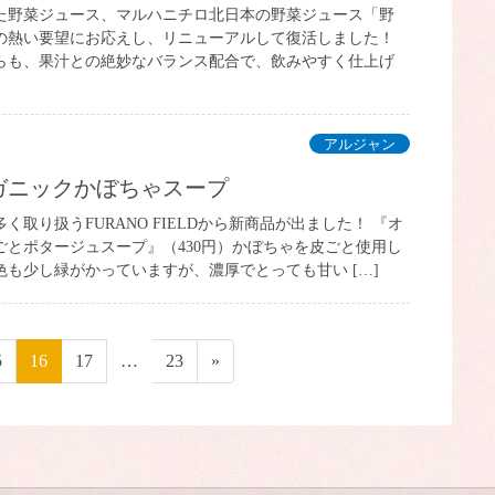
た野菜ジュース、マルハニチロ北日本の野菜ジュース「野
の熱い要望にお応えし、リニューアルして復活しました！
らも、果汁との絶妙なバランス配合で、飲みやすく仕上げ
アルジャン
ーガニックかぼちゃスープ
く取り扱うFURANO FIELDから新商品が出ました！ 『オ
ごとポタージュスープ』（430円）かぼちゃを皮ごと使用し
も少し緑がかっていますが、濃厚でとっても甘い […]
ペ
5
ペ
16
ペ
17
…
ペ
23
»
ー
ー
ー
ー
ジ
ジ
ジ
ジ