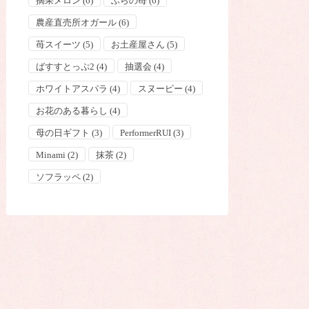
摘果メロン
(6)
ふらの苺
(6)
農産直売所オガール
(6)
苺スイーツ
(5)
お土産屋さん
(5)
ばすすとっぷ2
(4)
抽選会
(4)
ホワイトアスパラ
(4)
スヌーピー
(4)
お花のある暮らし
(4)
母の日ギフト
(3)
PerformerRUI
(3)
Minami
(2)
抹茶
(2)
ソフラッペ
(2)