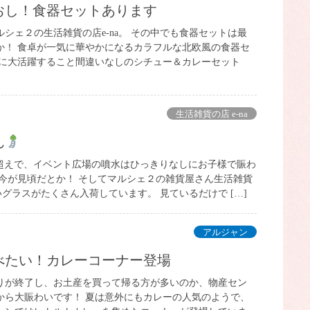
ちおし！食器セットあります
シェ２の生活雑貨の店e-na。 その中でも食器セットは最
か！ 食卓が一気に華やかになるカラフルな北欧風の食器セ
冬に大活躍すること間違いなしのシチュー＆カレーセット
生活雑貨の店 e-na
ん
℃超えで、イベント広場の噴水はひっきりなしにお子様で賑わ
も今が見頃だとか！ そしてマルシェ２の雑貨屋さん生活雑貨
しいグラスがたくさん入荷しています。 見ているだけで […]
アルジャン
食べたい！カレーコーナー登場
りが終了し、お土産を買って帰る方が多いのか、物産セン
から大賑わいです！ 夏は意外にもカレーの人気のようで、