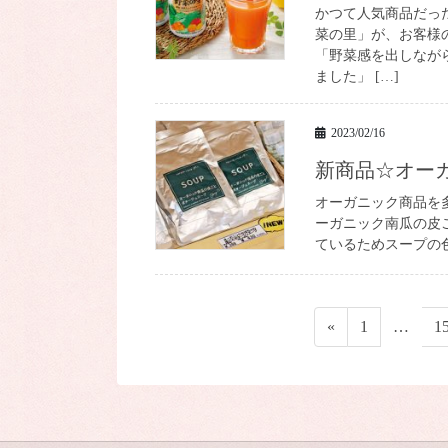
かつて人気商品だっ
菜の里」が、お客様
「野菜感を出しなが
ました」 […]
2023/02/16
新商品☆オ
オーガニック商品を多
ーガニック南瓜の皮
ているためスープの色
投
«
ペ
1
…
1
稿
ー
ジ
の
ペ