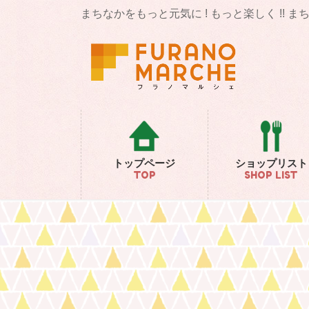
コ
ナ
まちなかをもっと元気に ! もっと楽しく !! 
ン
ビ
テ
ゲ
ン
ー
ツ
シ
に
ョ
移
ン
動
に
移
動
トップページ
ショップリスト
TOP
SHOP LIST