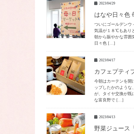
2023/04/29
はなや日々色
ついにゴールデンウ
気温が１８℃もあり
朝から賑やかな雰囲
日々色 […]
2023/04/17
カフェプティ
今朝はカーテンを開
ップしたかのような
が、タイヤ交換が既
な富良野で […]
2023/04/13
野菜ジュース