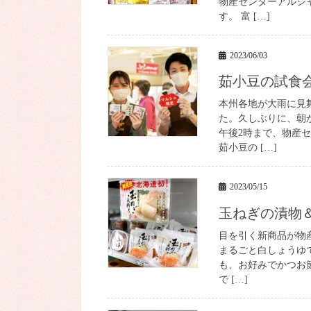
物産センターアルジ
す。 富 […]
2023/06/03
茹小豆の試食
本州各地が大雨に見
た。久しぶりに、朝
午後2時まで、物産
茹小豆の […]
2023/05/15
玉ねぎの漬
目を引く新商品が物
まるごと白しょうゆで
も、お好みでかつお
で […]