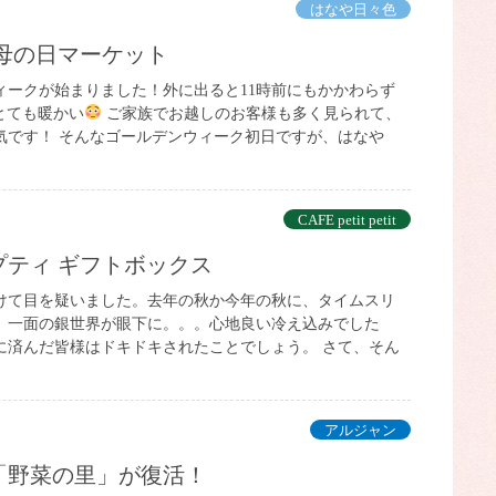
はなや日々色
 母の日マーケット
ィークが始まりました！外に出ると11時前にもかかわらず
とても暖かい
ご家族でお越しのお客様も多く見られて、
気です！ そんなゴールデンウィーク初日ですが、はなや
CAFE petit petit
プティ ギフトボックス
けて目を疑いました。去年の秋か今年の秋に、タイムスリ
、一面の銀世界が眼下に。。。心地良い冷え込みでした
に済んだ皆様はドキドキされたことでしょう。 さて、そん
アルジャン
「野菜の里」が復活！