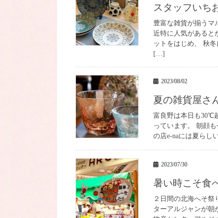
スタッフい
豊富な雑貨が揃うマル
近特に人気があると
ットをはじめ、 秋
[…]
2023/08/02
夏の雑貨屋さ
富良野は本日も30
っています。 朝顔
の店e-naには夏ら
2023/07/30
暑い時こそ
２日間の北海へそ祭
ターアルジャンが朝