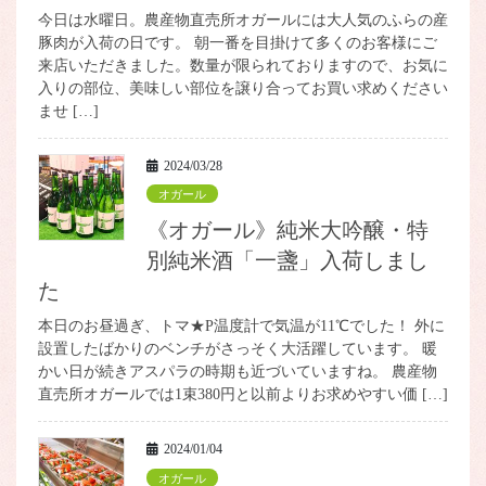
今日は水曜日。農産物直売所オガールには大人気のふらの産
豚肉が入荷の日です。 朝一番を目掛けて多くのお客様にご
来店いただきました。数量が限られておりますので、お気に
入りの部位、美味しい部位を譲り合ってお買い求めください
ませ […]
2024/03/28
オガール
《オガール》純米大吟醸・特
別純米酒「一盞」入荷しまし
た
本日のお昼過ぎ、トマ★P温度計で気温が11℃でした！ 外に
設置したばかりのベンチがさっそく大活躍しています。 暖
かい日が続きアスパラの時期も近づいていますね。 農産物
直売所オガールでは1束380円と以前よりお求めやすい価 […]
2024/01/04
オガール