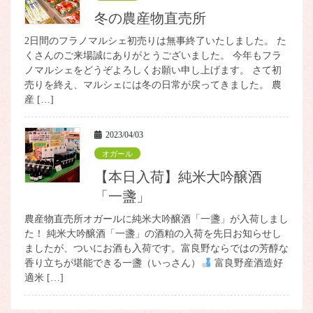
冬の農産物直売所
2日間のフラノマルシェ初売りは無事終了いたしました。 た
くさんのご来場誠にありがとうございました。 今年もフラ
ノマルシェをどうぞよろしくお願い申し上げます。 さて初
売りを終え、マルシェには冬の日常が戻ってきました。 農
産 […]
2023/04/03
オガール
【本日入荷】純米大吟醸酒
「一盞」
農産物直売所オガールに純米大吟醸酒「一盞」が入荷しまし
た！ 純米大吟醸酒「一盞」の酒粕の入荷を先日お知らせし
ましたが、ついにお酒も入荷です。富良野ならではの芳醇な
香り立ちが堪能できる一盞（いっさん）
富良野産酒造好
適米 […]