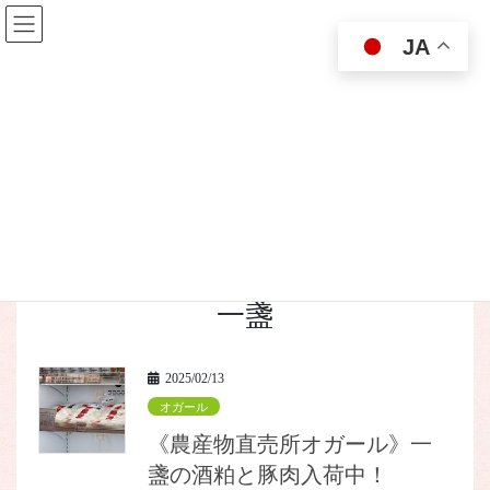
コ
ナ
ン
ビ
JA
テ
ゲ
ン
ー
ツ
シ
に
ョ
ニュース
移
ン
動
に
移
動
HOME
ニュース
一盞
一盞
2025/02/13
オガール
《農産物直売所オガール》一
盞の酒粕と豚肉入荷中！