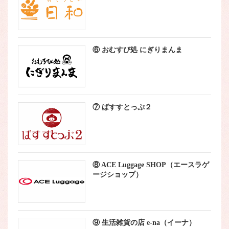
⑥ おむすび処 にぎりまんま
⑦ ばすすとっぷ２
⑧ ACE Luggage SHOP（エースラゲ
ージショップ）
⑨ 生活雑貨の店 e-na（イーナ）