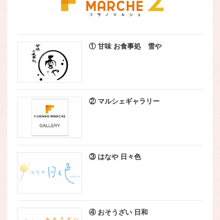
① 甘味 お食事処 雪や
② マルシェギャラリー
③ はなや 日々色
④ おそうざい 日和