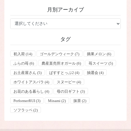
送
ゴ
り
月別アーカイブ
リ
ー
タグ
初入荷
(14)
ゴールデンウィーク
(7)
摘果メロン
(6)
ふらの苺
(6)
農産直売所オガール
(6)
苺スイーツ
(5)
お土産屋さん
(5)
ばすすとっぷ2
(4)
抽選会
(4)
ホワイトアスパラ
(4)
スヌーピー
(4)
お花のある暮らし
(4)
母の日ギフト
(3)
PerformerRUI
(3)
Minami
(2)
抹茶
(2)
ソフラッペ
(2)