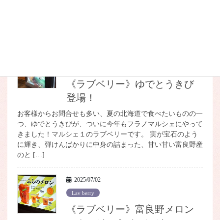
い雨が降る地域があるようですね。お気を付けてお過ごしく
ださい。 こちらは午前11時の気温です。 さて、そんな肌寒
[…]
2025/07/10
Lav berry
《ラブベリー》ゆでとうきび
登場！
お客様からお問合せも多い、夏の北海道で食べたいものの一
つ、ゆでとうきびが、ついに今年もフラノマルシェにやって
きました！マルシェ１のラブベリーです。 実が宝石のよう
に輝き、弾けんばかりに中身の詰まった、甘い甘い富良野産
のと […]
2025/07/02
Lav berry
《ラブベリー》富良野メロン