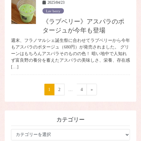
2025/04/23
Lav berry
《ラブベリー》アスパラのポ
タージュが今年も登場
週末、フラノマルシェ誕生祭に合わせてラブベリーから今年
もアスパラのポタージュ（680円）が発売されました。 グリ
ーンはもちろんアスパラそのものの色！ 暗い地中で人知れ
ず富良野の養分を蓄えたアスパラの美味しさ、栄養、存在感
[…]
投
ペ
1
ペ
2
…
ペ
4
»
稿
ー
ー
ー
ジ
ジ
ジ
の
ペ
カテゴリー
ー
ジ
カ
テ