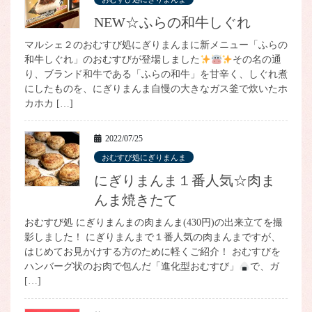
NEW☆ふらの和牛しぐれ
マルシェ２のおむすび処にぎりまんまに新メニュー「ふらの
和牛しぐれ」のおむすびが登場しました
その名の通
り、ブランド和牛である「ふらの和牛」を甘辛く、しぐれ煮
にしたものを、にぎりまんま自慢の大きなガス釜で炊いたホ
カホカ […]
2022/07/25
おむすび処にぎりまんま
にぎりまんま１番人気☆肉ま
んま焼きたて
おむすび処 にぎりまんまの肉まんま(430円)の出来立てを撮
影しました！ にぎりまんまで１番人気の肉まんまですが、
はじめてお見かけする方のために軽くご紹介！ おむすびを
ハンバーグ状のお肉で包んだ「進化型おむすび」
で、ガ
[…]