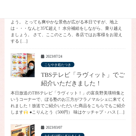
たこ焼きにトッピング！
今日は山の日。空も、雲も、山も、くっきりと、まるで絵の
よう。 とっても爽やかな景色が広がる本日ですが、地上
は・・・なんと35℃超え！ 水分補給をしながら、乗り越え
ましょう。 さて、ここのところ、各店ではお客様をお迎え
する […]
2023/07/24
こなやき処たつき
TBSテレビ「ラヴィット」でご
紹介いただきました！
本日放送のTBSテレビ「ラヴィット！」の富良野美瑛特集と
いうコーナーで、ぼる塾のお三方がフラノマルシェに来てく
れました！放送でご紹介いただいた商品をこちらでもご紹介
します
●こりんとう（500円） 味はケッチャプ・ハス […]
2023/03/07
おむすび処にぎりまんま