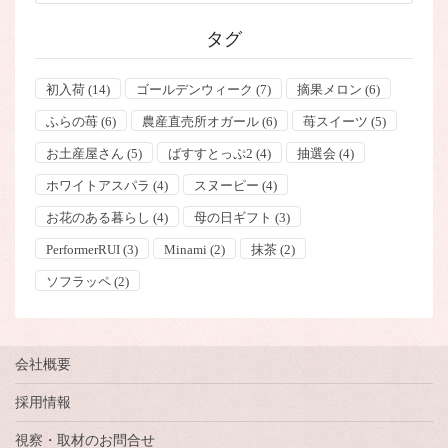
タグ
初入荷
(14)
ゴールデンウィーク
(7)
摘果メロン
(6)
ふらの苺
(6)
農産直売所オガール
(6)
苺スイーツ
(5)
お土産屋さん
(5)
ばすすとっぷ2
(4)
抽選会
(4)
ホワイトアスパラ
(4)
スヌーピー
(4)
お花のある暮らし
(4)
母の日ギフト
(3)
PerformerRUI
(3)
Minami
(2)
抹茶
(2)
ソフラッペ
(2)
会社概要
採用情報
視察・取材のお問合せ